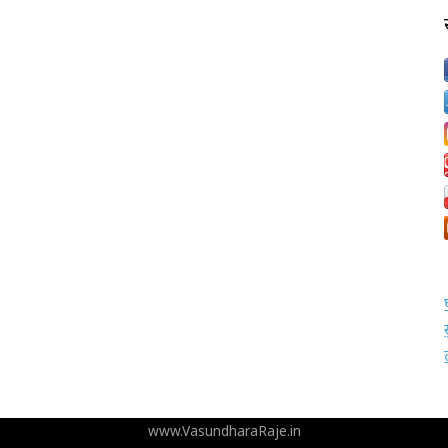
www.VasundharaRaje.in